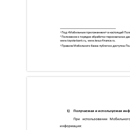
Под «Мобильным приложением» в настоящей Поли
1
Положение о порядке обработки персональных дан
2
www.toyota-bank.ru, www.lexus-finance.ru.
Правила Мобильного банка публично доступны По
3
1)
Получаемая и используемая ин
При использовании Мобильно
информация: